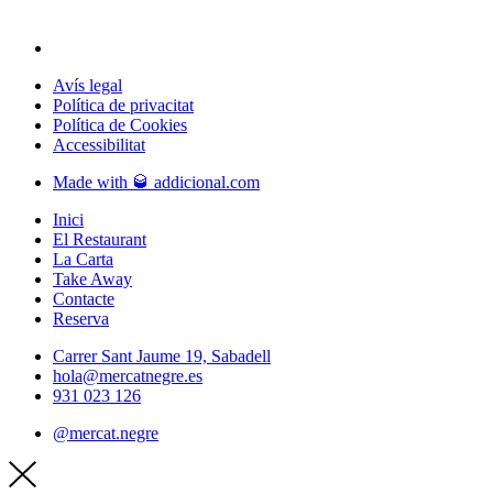
Avís legal
Política de privacitat
Política de Cookies
Accessibilitat
Made with 🥃 addicional.com
Inici
El Restaurant
La Carta
Take Away
Contacte
Reserva
Carrer Sant Jaume 19, Sabadell
hola@mercatnegre.es
931 023 126
@mercat.negre